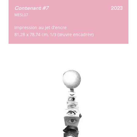
Contenant #7
2023
MESL07
Impression au jet d'encre
81,28 x 78,74 cm, 1/3 (œuvre encadrée)