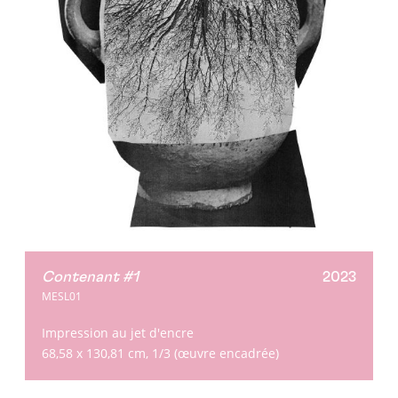
Contenant #1
2023
MESL01
Impression au jet d'encre
68,58 x 130,81 cm, 1/3 (œuvre encadrée)