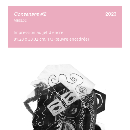
Contenant #2
2023
MESL02
Impression au jet d'encre
81,28 x 33,02 cm, 1/3 (œuvre encadrée)