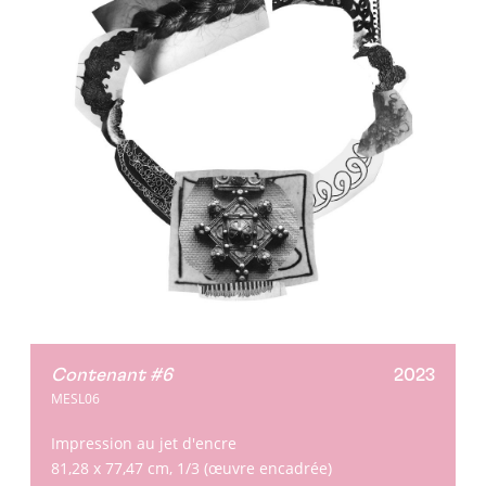
Contenant #6
2023
MESL06
Impression au jet d'encre
81,28 x 77,47 cm, 1/3 (œuvre encadrée)