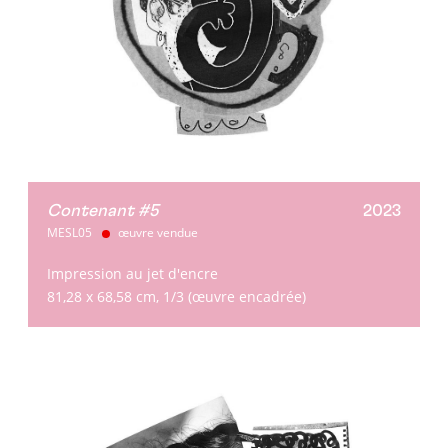
Contenant #5
2023
MESL05
œuvre vendue
Impression au jet d'encre
81,28 x 68,58 cm, 1/3 (œuvre encadrée)