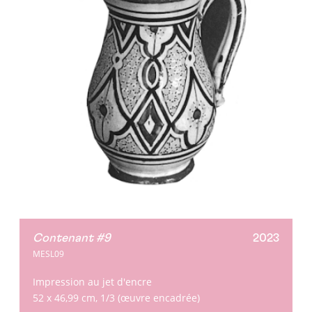
Contenant #9
2023
MESL09
Impression au jet d'encre
52 x 46,99 cm, 1/3 (œuvre encadrée)