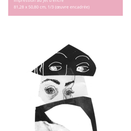
Impression au jet d'encre
81,28 x 50,80 cm, 1/3 (œuvre encadrée)