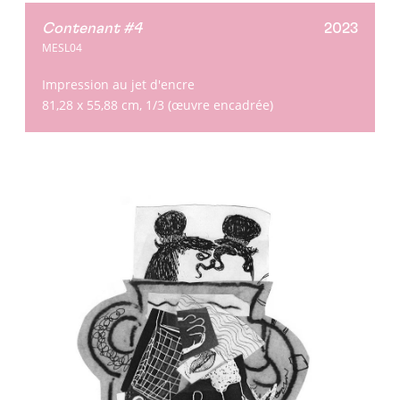
Contenant #4
2023
MESL04
Impression au jet d'encre
81,28 x 55,88 cm, 1/3 (œuvre encadrée)