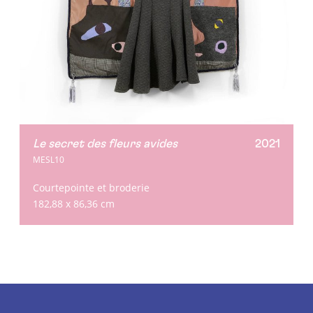
Le secret des fleurs avides
2021
MESL10
Courtepointe et broderie
182,88 x 86,36 cm