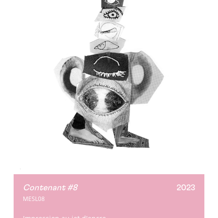
Contenant #8
2023
MESL08