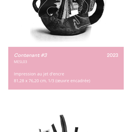
Contenant #3
2023
MESL03
Impression au jet d'encre
81,28 x 76,20 cm, 1/3 (œuvre encadrée)